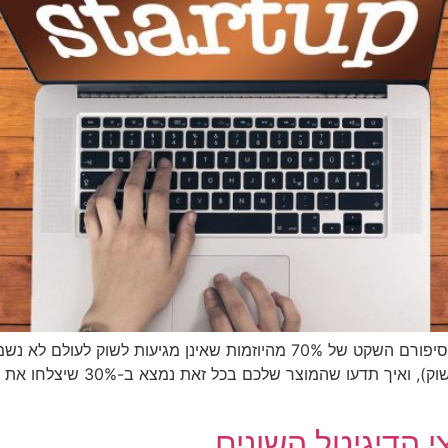
ישראל מתגאה בטייטל "אומת הסטרטאפים" אך את סיפורם השקט של 70% מהיוזמות 
(ספויילר: הכישלון יכול להגיע ג
י הדיגיטל השונים