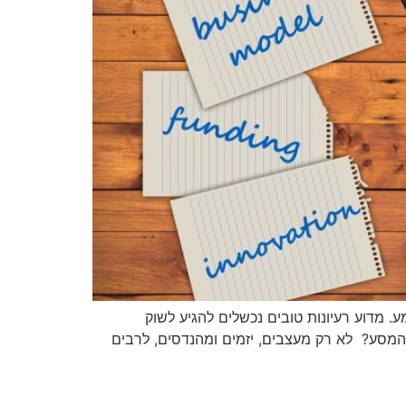
שאינן מגיעות לשוק לעולם לא נשמע. מדוע רעיונות טובים נכשלים להגיע לשוק
ם אחרי של ההשקה לשוק), ואיך תדעו שהמוצר שלכם בכל זאת נמצא ב-30% שיצלחו את המסע? לא רק מעצבים, יזמים ומהנדסים, לרבים